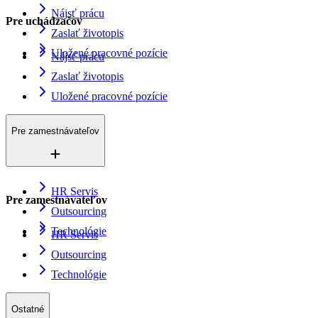
Nájsť prácu
Pre uchádzačov
Zaslať životopis
Uložené pracovné pozície
Nájsť prácu
Zaslať životopis
Uložené pracovné pozície
Pre zamestnávateľov
HR Servis
Pre zamestnávateľov
Outsourcing
Technológie
HR Servis
Outsourcing
Technológie
Ostatné