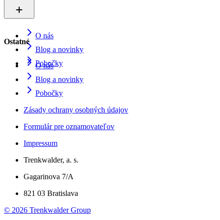
O nás
Ostatné
Blog a novinky
Pobočky
O nás
Blog a novinky
Pobočky
Zásady ochrany osobných údajov
Formulár pre oznamovateľov
Impressum
Trenkwalder, a. s.
Gagarinova 7/A
821 03 Bratislava
©
2026
Trenkwalder Group