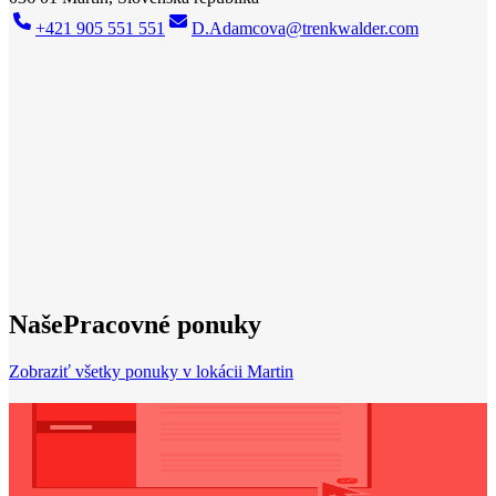
+421 905 551 551
D.Adamcova@trenkwalder.com
Trenkwalder Martin
Váš silný partner pri hľadaní
práce
Nová práca? Máme ju! Vďaka našej širokej sieti špičkových
spoločností vo vašom regióne máme pre každého tú správnu prácu.
Bez ohľadu na to, či už máte profesionálne skúsenosti, alebo práve
začínate, urobíme všetko pre to, aby sme vám pomohli profesionálne
rásť. Viac ako 40 rokov skúseností na národnom a medzinárodnom
trhu práce z nás robí kompetentného partnera pre vašu individuálnu
kariérnu cestu.
Nájsť prácu
Naše
Pracovné ponuky
Zobraziť všetky ponuky v lokácii Martin
Potrebujete nový životopis?
Použite náš CV Designer a vytvorte si
nový životopis
ešte dnes!