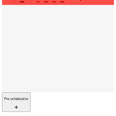
Otváracie hodiny
Pondelok
08:00 - 12:30
/
15:00 - 16:00
Utorok
08:00 - 16:00
Streda
08:00 – 12:30
/
15:00 – 16:00
Štvrtok
08:00 - 16:00
Piatok
08:00 - 16:00
Sobota - Nedeľa
Zatvorené
Trenkwalder na sociálnych sieťach
Sledujte nás
Neustále zverejňujeme nové zaujímavé pracovné
ponuky a poskytujeme pohľady na našu každodennú prácu.
Pre uchádzačov