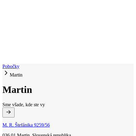
Pobočky
Martin
Martin
Sme všade, kde ste vy
M. R. Štefánika 9259/56
036 01 Martin, Slovenská republika