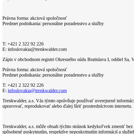
Právna forma: akciová spoločnosť
Predmet podnikania: personálne poradenstvo a služby
T:
+421 2 322 92 226
E: infoslovakia@trenkwalder.com
Zápis v obchodnom registri Okresného súdu Bratislava I, oddiel Sa, V
Právna forma: akciová spoločnosť
Predmet podnikania: personálne poradenstvo a služby
T:
+421 2 322 92 226
E:
infoslovakia@trenkwalder.com
Trenkwalder, a.s. Vás týmto oprávňuje používať uverejnené informáci
upravovať, reprodukovať alebo ďalej šíriť prostredníctvom internetu.
Trenkwalder, a.s. môže obsah týchto stránok kedykoľvek zmeniť bez
spôsobené poskytnutím, respektíve neposkytnutím informácií a služieb 