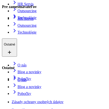
HR Servis
Pre zamestnávateľov
Outsourcing
Technológie
HR Servis
Outsourcing
Technológie
Ostatné
O nás
Ostatné
Blog a novinky
Pobočky
O nás
Blog a novinky
Pobočky
Zásady ochrany osobných údajov