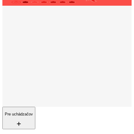
Otváracie hodiny
Pondelok
08:00 - 14:00
Utorok
08:00 - 14:00
Streda
Zatvorené
Štvrtok
08:00 - 14:00
Piatok
08:00 - 14:00
Sobota - Nedeľa
Zatvorené
Trenkwalder na sociálnych sieťach
Sledujte nás
Neustále zverejňujeme nové zaujímavé pracovné
ponuky a poskytujeme pohľady na našu každodennú prácu.
Pre uchádzačov