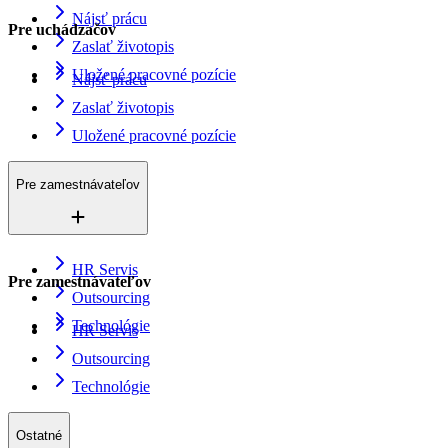
Nájsť prácu
Pre uchádzačov
Zaslať životopis
Uložené pracovné pozície
Nájsť prácu
Zaslať životopis
Uložené pracovné pozície
Pre zamestnávateľov
HR Servis
Pre zamestnávateľov
Outsourcing
Technológie
HR Servis
Outsourcing
Technológie
Ostatné