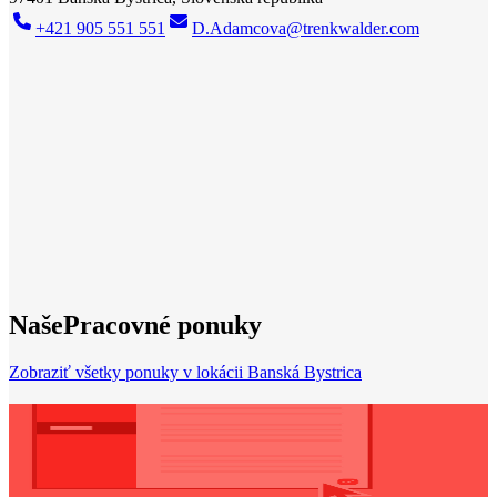
+421 905 551 551
D.Adamcova@trenkwalder.com
Trenkwalder Banská Bystrica
Váš silný partner pri
hľadaní práce
Nová práca? Máme ju! Vďaka našej širokej sieti špičkových
spoločností vo vašom regióne máme pre každého tú správnu prácu.
Bez ohľadu na to, či už máte profesionálne skúsenosti, alebo práve
začínate, urobíme všetko pre to, aby sme vám pomohli profesionálne
rásť. Viac ako 40 rokov skúseností na národnom a medzinárodnom
trhu práce z nás robí kompetentného partnera pre vašu individuálnu
kariérnu cestu.
Nájsť prácu
Naše
Pracovné ponuky
Zobraziť všetky ponuky v lokácii Banská Bystrica
Potrebujete nový životopis?
Použite náš CV Designer a vytvorte si
nový životopis
ešte dnes!