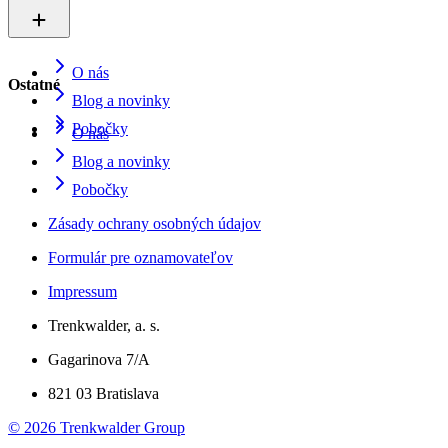
O nás
Ostatné
Blog a novinky
Pobočky
O nás
Blog a novinky
Pobočky
Zásady ochrany osobných údajov
Formulár pre oznamovateľov
Impressum
Trenkwalder, a. s.
Gagarinova 7/A
821 03 Bratislava
©
2026
Trenkwalder Group