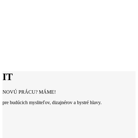
IT
NOVÚ PRÁCU? MÁME!
pre budúcich mysliteľov, dizajnérov a bystré hlavy.
IT
Ste profesionál s technologickým vzdelaním? Perfektné! V tejto
oblasti je budúcnosť vo vašich rukách - a môžete čerpať z
obrovského množstva pracovných miest. Ako si však vyselektovať