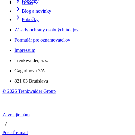
Pobočky
O nás
Blog a novinky
Pobočky
Zásady ochrany osobných údajov
Formulár pre oznamovateľov
Impressum
Trenkwalder, a. s.
Gagarinova 7/A
821 03 Bratislava
©
2026
Trenkwalder Group
Zavolajte nám
 / 
Poslať e-mail