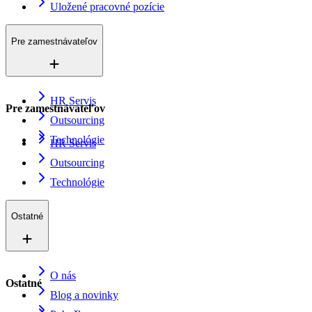
Uložené pracovné pozície
Pre zamestnávateľov
HR Servis
Pre zamestnávateľov
Outsourcing
Technológie
HR Servis
Outsourcing
Technológie
Ostatné
O nás
Ostatné
Blog a novinky