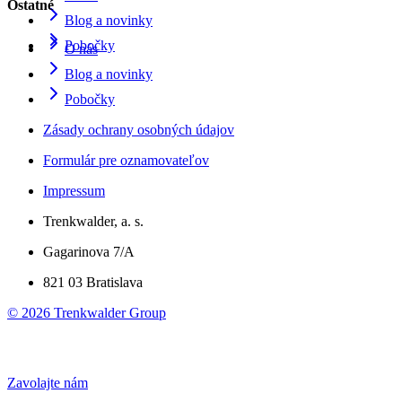
Ostatné
Blog a novinky
Pobočky
O nás
Blog a novinky
Pobočky
Zásady ochrany osobných údajov
Formulár pre oznamovateľov
Impressum
Trenkwalder, a. s.
Gagarinova 7/A
821 03 Bratislava
©
2026
Trenkwalder Group
Zavolajte nám