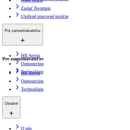
Nájsť prácu
Zaslať životopis
Uložené pracovné pozície
Pre zamestnávateľov
HR Servis
Pre zamestnávateľov
Outsourcing
Technológie
HR Servis
Outsourcing
Technológie
Ostatné
O nás